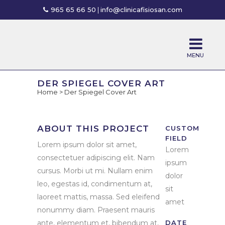
965 65 66 50
|
info@clinicafisiosan.com
DER SPIEGEL COVER ART
Home
>
Der Spiegel Cover Art
ABOUT THIS PROJECT
CUSTOM
FIELD
Lorem ipsum dolor sit amet,
Lorem
consectetuer adipiscing elit. Nam
ipsum
cursus. Morbi ut mi. Nullam enim
dolor
leo, egestas id, condimentum at,
sit
laoreet mattis, massa. Sed eleifend
amet
nonummy diam. Praesent mauris
ante, elementum et, bibendum at,
DATE