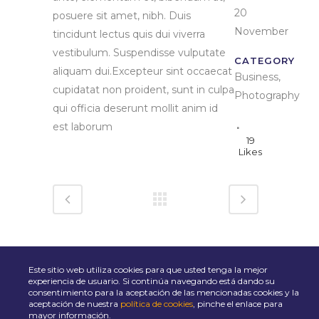
20
posuere sit amet, nibh. Duis
November
tincidunt lectus quis dui viverra
vestibulum. Suspendisse vulputate
CATEGORY
aliquam dui.Excepteur sint occaecat
Business,
cupidatat non proident, sunt in culpa
Photography
qui officia deserunt mollit anim id
est laborum
19
Likes
Este sitio web utiliza cookies para que usted tenga la mejor
experiencia de usuario. Si continúa navegando está dando su
consentimiento para la aceptación de las mencionadas cookies y la
aceptación de nuestra
política de cookies
, pinche el enlace para
POLÍTICA DE COOKIES
POLÍTICA DE PRIVACIDAD
AVISO LEGAL
mayor información.