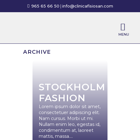
965 65 66 50
|
info@clinicafisiosan.com
ARCHIVE
STOCKHOLM
FASHION
Lorem ipsum dolor sit amet,
consectetuer adipiscing elit.
Nam cursus. Morbi ut mi.
Nullam enim leo, egestas id,
condimentum at, laoreet
mattis, massa....