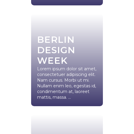
BERLIN
DESIGN
WEEK
Lorem ipsum dolor sit amet,
consectetuer adipiscing elit.
Nam cursus. Morbi ut mi.
Nullam enim leo, egestas id,
condimentum at, laoreet
mattis, massa. ...