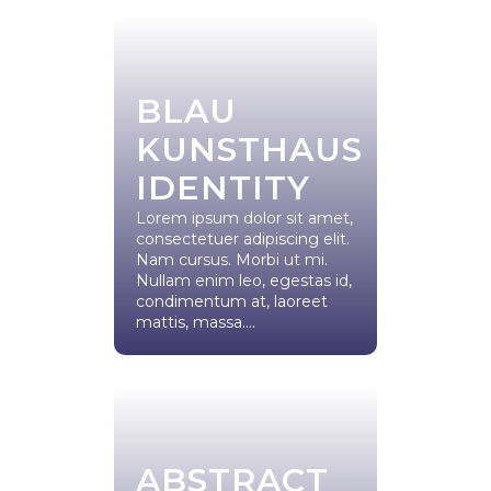
BLAU
KUNSTHAUS
IDENTITY
Lorem ipsum dolor sit amet,
consectetuer adipiscing elit.
Nam cursus. Morbi ut mi.
Nullam enim leo, egestas id,
condimentum at, laoreet
mattis, massa....
ABSTRACT