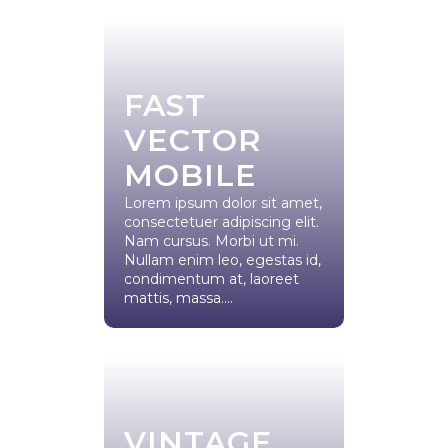
FAST
VECTOR
MOBILE
Lorem ipsum dolor sit amet,
consectetuer adipiscing elit.
Nam cursus. Morbi ut mi.
Nullam enim leo, egestas id,
condimentum at, laoreet
mattis, massa....
VINTAGE