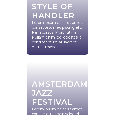
STYLE OF
HANDLER
Lorem ipsum dolor sit amet,
consectetuer adipiscing elit.
Nam cursus. Morbi ut mi.
Nullam enim leo, egestas id,
condimentum at, laoreet
mattis, massa....
AMSTERDAM
JAZZ
FESTIVAL
Lorem ipsum dolor sit amet,
consectetuer adipiscing elit.