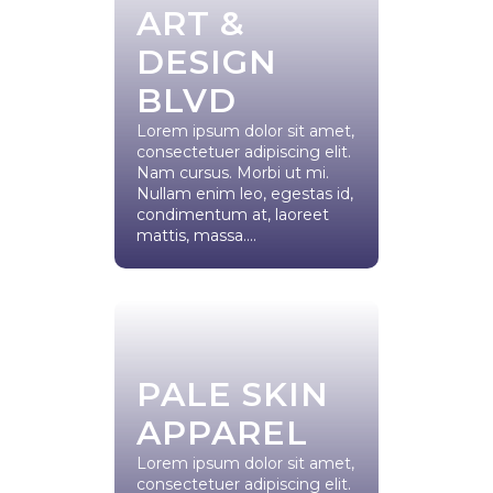
ART &
DESIGN
BLVD
Lorem ipsum dolor sit amet,
consectetuer adipiscing elit.
Nam cursus. Morbi ut mi.
Nullam enim leo, egestas id,
condimentum at, laoreet
mattis, massa....
PALE SKIN
APPAREL
Lorem ipsum dolor sit amet,
consectetuer adipiscing elit.