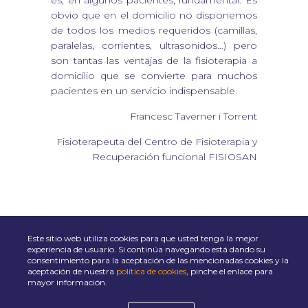
es, en algunos pacientes, fundamental. Es
obvio que en el domicilio no disponemos
de todos los medios requeridos (camillas,
paralelas, corrientes, ultrasonidos…) pero
son tantas las ventajas de la fisioterapia a
domicilio que se convierte para muchos
pacientes en un servicio indispensable.
Francesc Taverner i Torrent
Fisioterapeuta del Centro de Fisioterapia y
Recuperación funcional FISIOSAN
Este sitio web utiliza cookies para que usted tenga la mejor
experiencia de usuario. Si continúa navegando está dando su
consentimiento para la aceptación de las mencionadas cookies y la
aceptación de nuestra
política de cookies
, pinche el enlace para
POLÍTICA DE COOKIES
POLÍTICA DE PRIVACIDAD
AVISO LEGAL
mayor información.