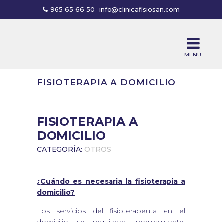
965 65 66 50
|
info@clinicafisiosan.com
FISIOTERAPIA A DOMICILIO
FISIOTERAPIA A
DOMICILIO
CATEGORÍA:
OTROS
¿Cuándo es necesaria la fisioterapia a
domicilio?
Los servicios del fisioterapeuta en el
domicilio se requieren, normalmente,