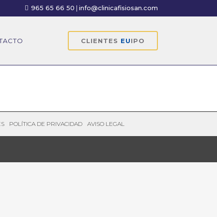
965 65 66 50
|
info@clinicafisiosan.com
TACTO
CLIENTES
EU
IPO
ES
POLÍTICA DE PRIVACIDAD
AVISO LEGAL